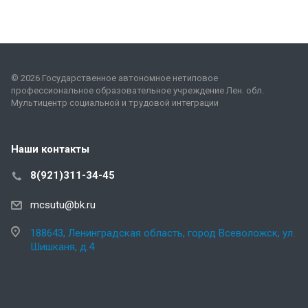
© 2026 Государственное автономное нетиповое
профессиональное образовательное учреждение Лен. обл.
Мультицентр социальной и трудовой интеграции
Наши контакты
8(921)311-34-45
mcsutu@bk.ru
188643, Ленинградская область, город Всеволожск, ул.
Шишканя, д.4